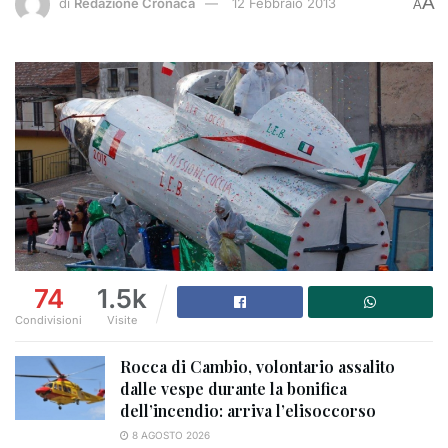
A
di
Redazione Cronaca
12 Febbraio 2013
A
74
1.5k
Condivisioni
Visite
Rocca di Cambio, volontario assalito
dalle vespe durante la bonifica
dell’incendio: arriva l’elisoccorso
8 AGOSTO 2026