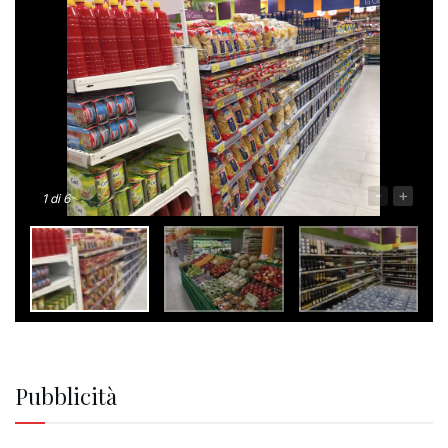
-
+
1
di 6
Pubblicità