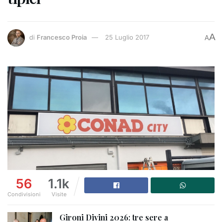
A
di
Francesco Proia
25 Luglio 2017
A
56
1.1k
Condivisioni
Visite
Gironi Divini 2026: tre sere a