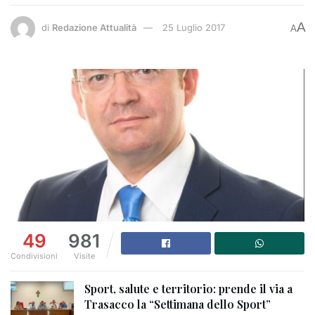
A
di
Redazione Attualità
25 Luglio 2017
A
49
981
Condivisioni
Visite
Sport, salute e territorio: prende il via a
Trasacco la “Settimana dello Sport”