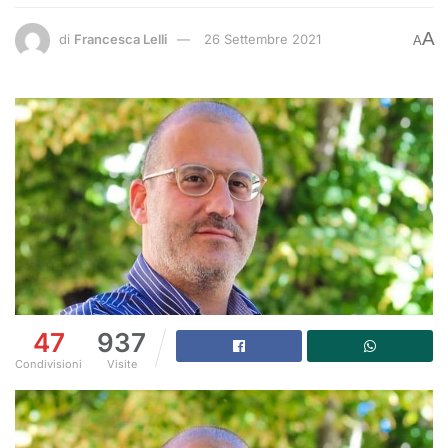
A
di
Francesca Lelli
26 Settembre 2021
A
47
937
Condivisioni
Visite