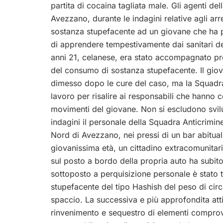
partita di cocaina tagliata male. Gli agenti d
Avezzano, durante le indagini relative agli arres
sostanza stupefacente ad un giovane che ha p
di apprendere tempestivamente dai sanitari de
anni 21, celanese, era stato accompagnato pr
del consumo di sostanza stupefacente.
Il gio
dimesso dopo le cure del caso, ma la Squadra
lavoro per risalire ai responsabili che hanno c
movimenti del giovane. Non si escludono svilu
indagini il personale della Squadra Anticrimin
Nord di Avezzano, nei pressi di un bar abitua
giovanissima età, un cittadino extracomunitario
sul posto a bordo della propria auto ha subito 
sottoposto a perquisizione personale è stato t
stupefacente del tipo Hashish del peso di cir
spaccio. La successiva e più approfondita atti
rinvenimento e sequestro di elementi comprova