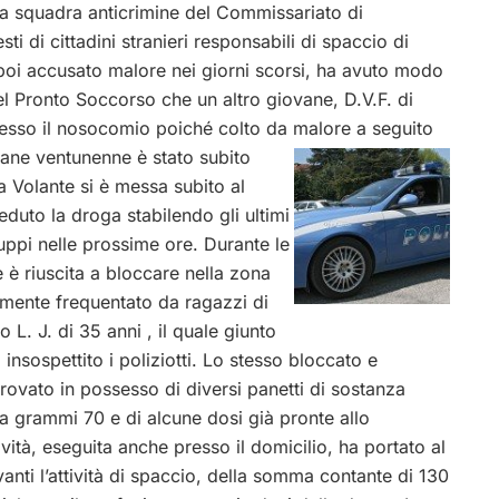
ella squadra anticrimine del Commissariato di
ti di cittadini stranieri responsabili di spaccio di
oi accusato malore nei giorni scorsi, ha avuto modo
l Pronto Soccorso che un altro giovane, D.V.F. di
esso il nosocomio poiché colto da malore a seguito
vane ventunenne è stato subito
 Volante si è messa subito al
eduto la droga stabilendo gli ultimi
ppi nelle prossime ore. Durante le
e è riuscita a bloccare nella zona
lmente frequentato da ragazzi di
 L. J. di 35 anni , il quale giunto
insospettito i poliziotti. Lo stesso bloccato e
rovato in possesso di diversi panetti di sostanza
ca grammi 70 e di alcune dosi già pronte allo
vità, eseguita anche presso il domicilio, ha portato al
nti l’attività di spaccio, della somma contante di 130