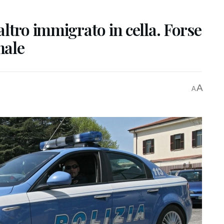
ltro immigrato in cella. Forse
male
A
A