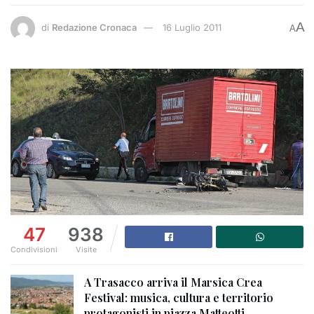
A
di
Redazione Cronaca
16 Luglio 2011
A
47
938
Condivisioni
Visite
A Trasacco arriva il Marsica Crea
Festival: musica, cultura e territorio
protagonisti in piazza Matteotti