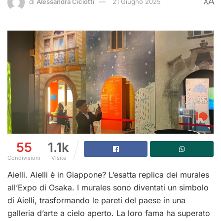
A
di
Alessandra Ciciotti
21 Giugno 2025
A
55
1.1k
Condivisioni
Visite
Aielli. Aielli è in Giappone? L’esatta replica dei murales
all’Expo di Osaka. I murales sono diventati un simbolo
di Aielli, trasformando le pareti del paese in una
galleria d’arte a cielo aperto. La loro fama ha superato