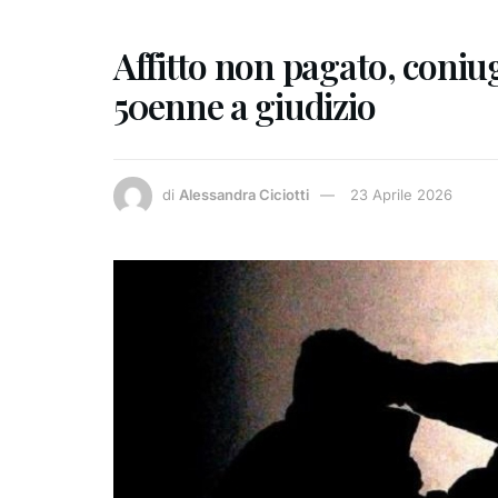
Affitto non pagato, coniug
50enne a giudizio
di
Alessandra Ciciotti
23 Aprile 2026