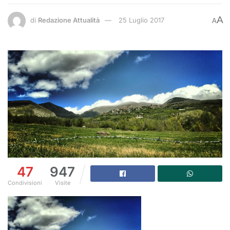
A
di
Redazione Attualità
25 Luglio 2017
A
47
947
Condivisioni
Visite