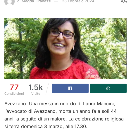
A
di
Magda Tirabassi
23 Febbraio 2024
A
77
1.5k
Condivisioni
Visite
Avezzano. Una messa in ricordo di Laura Mancini,
l’avvocato di Avezzano, morta un anno fa a soli 44
anni, a seguito di un malore. La celebrazione religiosa
si terrà domenica 3 marzo, alle 17.30.