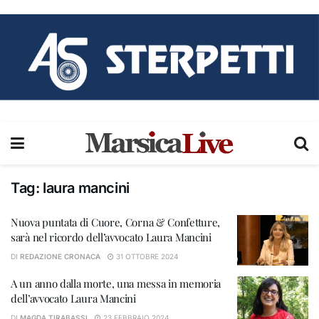
Tag:
laura mancini
Nuova puntata di Cuore, Corna & Confetture,
sarà nel ricordo dell’avvocato Laura Mancini
DI
REDAZIONE CRONACA
31 OTTOBRE 2024
A un anno dalla morte, una messa in memoria
dell’avvocato Laura Mancini
DI
MAGDA TIRABASSI
23 FEBBRAIO 2024