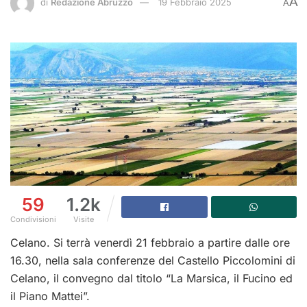
A
di
Redazione Abruzzo
19 Febbraio 2025
A
59
1.2k
Condivisioni
Visite
Celano. Si terrà venerdì 21 febbraio a partire dalle ore
16.30, nella sala conferenze del Castello Piccolomini di
Celano, il convegno dal titolo “La Marsica, il Fucino ed
il Piano Mattei”.