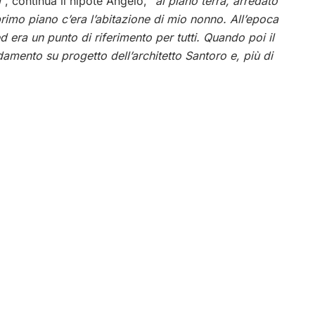
a
“, continua il nipote Angelo, “
al piano terra, arredato
 primo piano c’era l’abitazione di mio nonno. All’epoca
ed era un punto di riferimento per tutti. Quando poi il
damento su progetto dell’architetto Santoro e, più di