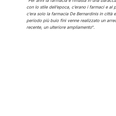
“
Per anni la farmacia è rimasta in una baracc
con lo stile dell’epoca, c’erano i farmaci e al
c’era solo la farmacia De Bernardinis in città 
periodo più buio finì venne realizzato un arre
recente, un ulteriore ampliamento
“.