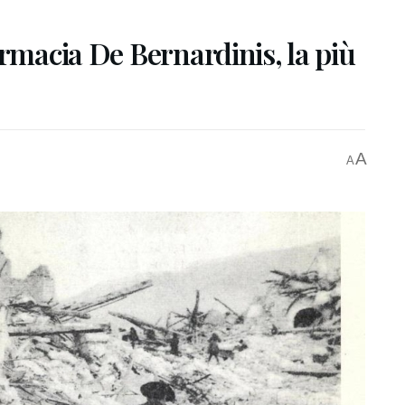
armacia De Bernardinis, la più
A
A