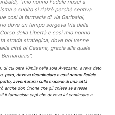
aribaldi, “
mio nonno Fedele riuscì a
ma e subito si rialzò perché sentiva
ue così la farmacia di via Garibaldi,
prio dove un tempo sorgeva Via della
 Corso della Libertà e così mio nonno
sta strada strategica, dove poi venne
lla città di Cesena, grazie alla quale
 Bernardinis
“.
e, di cui oltre 10mila nella sola Avezzano, aveva dato
, però, doveva ricominciare e così nonno Fedele
ppotto, avventurarsi sulle macerie di una città
rò anche don Orione che gli chiese se avesse
i il farmacista capì che doveva lui continuare a