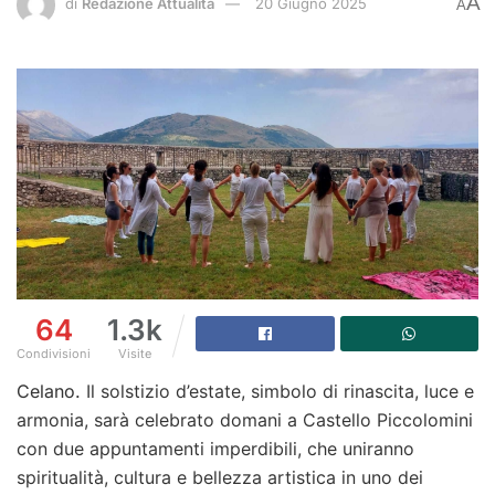
A
di
Redazione Attualità
20 Giugno 2025
A
64
1.3k
Condivisioni
Visite
Celano.
Il solstizio d’estate, simbolo di rinascita, luce e
armonia, sarà celebrato domani a Castello Piccolomini
con due appuntamenti imperdibili, che uniranno
spiritualità, cultura e bellezza artistica in uno dei