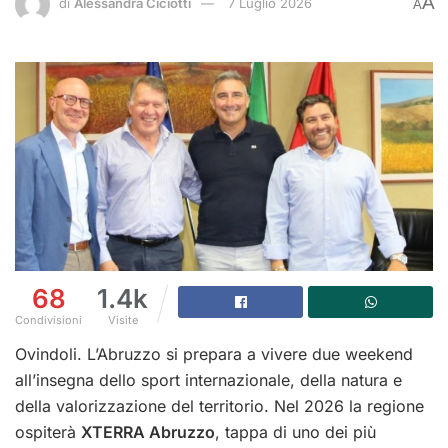
A
di
Alessandra Ciciotti
7 Luglio 2026
A
68
1.4k
Condivisioni
Visite
Ovindoli. L’Abruzzo si prepara a vivere due weekend
all’insegna dello sport internazionale, della natura e
della valorizzazione del territorio. Nel 2026 la regione
ospiterà
XTERRA Abruzzo
, tappa di uno dei più