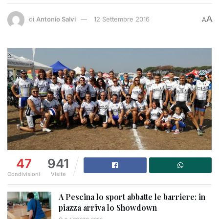
A
di
Antonio Salvi
12 Settembre 2016
A
47
941
Condivisioni
Visite
A Pescina lo sport abbatte le barriere: in
piazza arriva lo Showdown