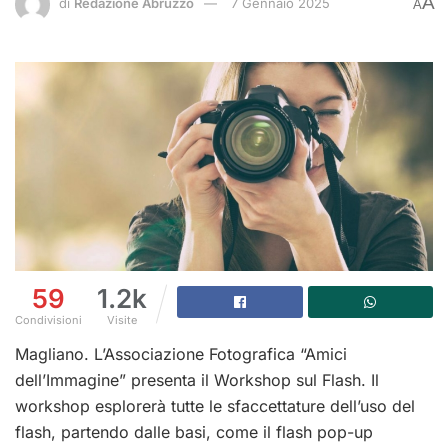
A
di
Redazione Abruzzo
7 Gennaio 2025
A
59
1.2k
Condivisioni
Visite
Magliano. L’Associazione Fotografica “Amici
dell’Immagine” presenta il Workshop sul Flash. Il
workshop esplorerà tutte le sfaccettature dell’uso del
flash, partendo dalle basi, come il flash pop-up