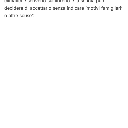
climatici e scriverlo sul libretto e la scuola può
decidere di accettarlo senza indicare ‘motivi famigliari’
o altre scuse”.