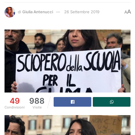
A
di
Giulia Antenucci
26 Settembre 2019
A
49
988
Condivisioni
Visite