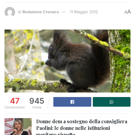
A
di
Redazione Cronaca
11 Maggio 2012
A
47
945
Condivisioni
Visite
Donne dem a sostegno della consigliera
Paolini: le donne nelle istituzioni
meritano rispetto