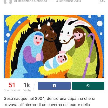
A
di
Redazione Cronaca
3 Dicembre 2014
A
51
1k
Condivisioni
Visite
Gesù nacque nel 2004, dentro una capanna che si
trovava all’interno di un caverna nel cuore della