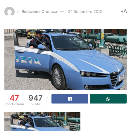
A
di
Redazione Cronaca
24 Settembre 2012
A
47
947
Condivisioni
Visite