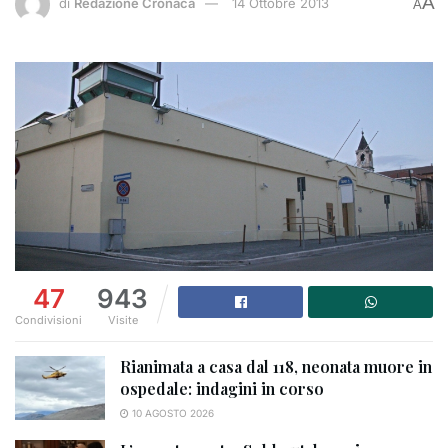
A
di
Redazione Cronaca
14 Ottobre 2013
A
47
943
Condivisioni
Visite
Rianimata a casa dal 118, neonata muore in
ospedale: indagini in corso
10 AGOSTO 2026