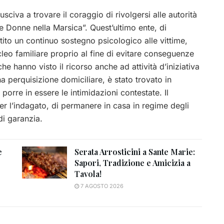
sciva a trovare il coraggio di rivolgersi alle autorità
le Donne nella Marsica”. Quest’ultimo ente, di
tito un continuo sostegno psicologico alle vittime,
cleo familiare proprio al fine di evitare conseguenze
he hanno visto il ricorso anche ad attività d’iniziativa
na perquisizione domiciliare, è stato trovato in
porre in essere le intimidazioni contestate. Il
r l’indagato, di permanere in casa in regime degli
 di garanzia.
e
Serata Arrosticini a Sante Marie:
Sapori, Tradizione e Amicizia a
Tavola!
7 AGOSTO 2026