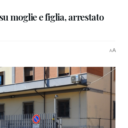
su moglie e figlia, arrestato
A
A