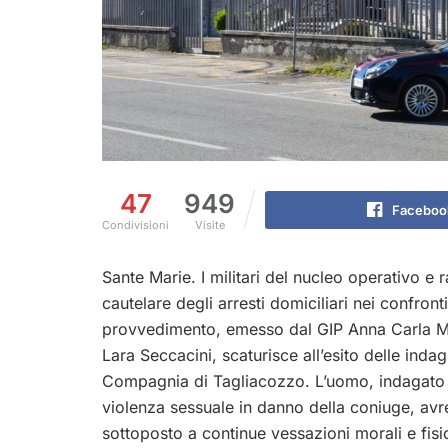
47
949
Faceboo
Condivisioni
Visite
Sante Marie. I militari del nucleo operativo e
cautelare degli arresti domiciliari nei confron
provvedimento, emesso dal GIP Anna Carla Mas
Lara Seccacini, scaturisce all’esito delle indag
Compagnia di Tagliacozzo. L’uomo, indagato per
violenza sessuale in danno della coniuge, avre
sottoposto a continue vessazioni morali e fisic