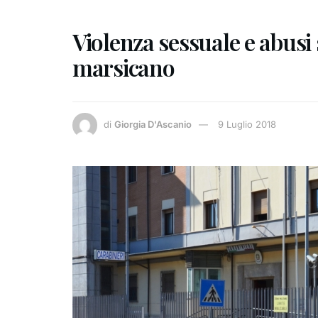
Violenza sessuale e abusi 
marsicano
di
Giorgia D'Ascanio
9 Luglio 2018