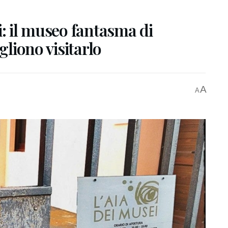
i: il museo fantasma di
gliono visitarlo
A
A