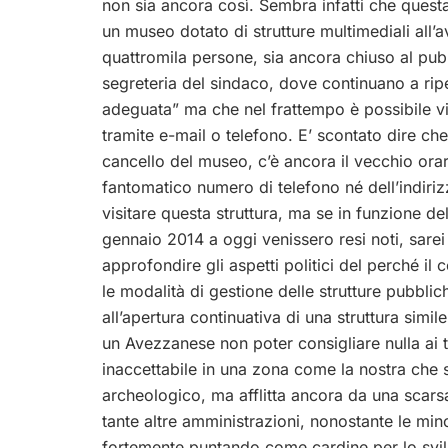
non sia ancora così. Sembra infatti che questa
un museo dotato di strutture multimediali all’
quattromila persone, sia ancora chiuso al pub
segreteria del sindaco, dove continuano a rip
adeguata” ma che nel frattempo è possibile v
tramite e-mail o telefono. E’ scontato dire che
cancello del museo, c’è ancora il vecchio ora
fantomatico numero di telefono né dell’indiriz
visitare questa struttura, ma se in funzione de
gennaio 2014 a oggi venissero resi noti, sarei
approfondire gli aspetti politici del perché il
le modalità di gestione delle strutture pubbli
all’apertura continuativa di una struttura sim
un Avezzanese non poter consigliare nulla ai tu
inaccettabile in una zona come la nostra che s
archeologico, ma afflitta ancora da una scarsa
tante altre amministrazioni, nonostante le mi
fortemente puntando come cardine per lo svilu