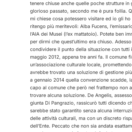
tenere chiuse anche quelle poche strutture in gr
glorioso passato, secondo me è pura follia. Q
mi chiese cosa potessero visitare ed io gli ho
ritengo più meritevoli: Alba Fucens, l’emissario
l’AIA dei Musei (l’ex mattatoio). Potete ben 
per dirmi che quest’ultimo era chiuso. Adesso 
condividere il punto della situazione con tutti i
maggio 2012, appena tre anni fa. Il comune 
un’associazione culturale locale, promettend
avrebbe trovato una soluzione di gestione p
a gennaio 2014 quella convenzione scadde, la
capo al comune che però nel frattempo non 
trovare alcuna soluzione. De Angelis, assessor
giunta Di Pangrazio, rassicurò tutti dicendo ch
sarebbe stato garantito senza alcuna interruz
delle attività culturali, ma con un discreto ris
dell’Ente. Peccato che non sia andata esattame