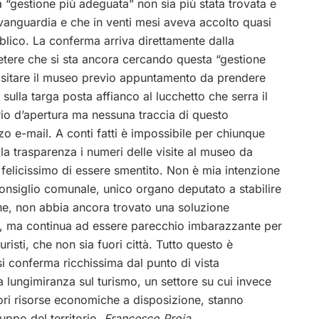
 “gestione più adeguata” non sia più stata trovata e
avanguardia e che in venti mesi aveva accolto quasi
blico. La conferma arriva direttamente dalla
etere che si sta ancora cercando questa “gestione
isitare il museo previo appuntamento da prendere
 sulla targa posta affianco al lucchetto che serra il
rio d’apertura ma nessuna traccia di questo
zo e-mail. A conti fatti è impossibile per chiunque
lla trasparenza i numeri delle visite al museo da
 felicissimo di essere smentito. Non è mia intenzione
 consiglio comunale, unico organo deputato a stabilire
che, non abbia ancora trovato una soluzione
ile, ma continua ad essere parecchio imbarazzante per
risti, che non sia fuori città. Tutto questo è
i conferma ricchissima dal punto di vista
 lungimiranza sul turismo, un settore su cui invece
nori risorse economiche a disposizione, stanno
ppo del territorio.
Francesco Proia