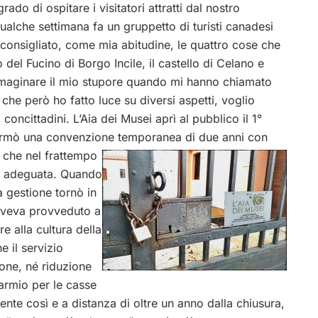
ado di ospitare i visitatori attratti dal nostro
ualche settimana fa un gruppetto di turisti canadesi
 consigliato, come mia abitudine, le quattro cose che
 del Fucino di Borgo Incile, il castello di Celano e
immaginare il mio stupore quando mi hanno chiamato
che però ho fatto luce su diversi aspetti, voglio
 concittadini. L’Aia dei Musei aprì al pubblico il 1°
firmò una convenzione temporanea di due anni con
o che nel
frattempo
iù adeguata. Quando
 gestione tornò in
aveva provveduto a
e alla cultura della
e il servizio
ione, né riduzione
parmio per le casse
nte così e a distanza di oltre un anno dalla chiusura,