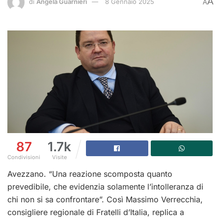
A
di
Angela Guarnieri
8 Gennaio 2025
A
87
1.7k
Condivisioni
Visite
Avezzano. “Una reazione scomposta quanto
prevedibile, che evidenzia solamente l’intolleranza di
chi non si sa confrontare”. Così Massimo Verrecchia,
consigliere regionale di Fratelli d’Italia, replica a