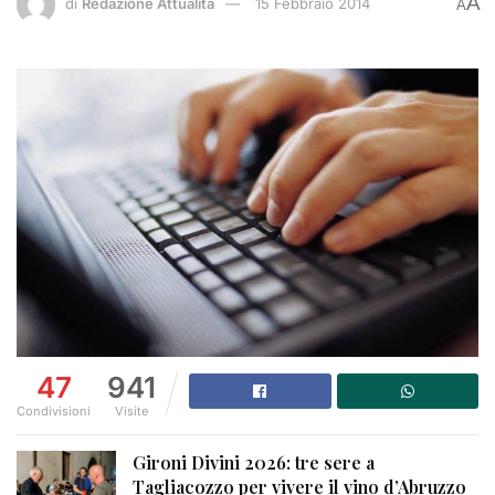
A
di
Redazione Attualità
15 Febbraio 2014
A
47
941
Condivisioni
Visite
Gironi Divini 2026: tre sere a
Tagliacozzo per vivere il vino d’Abruzzo