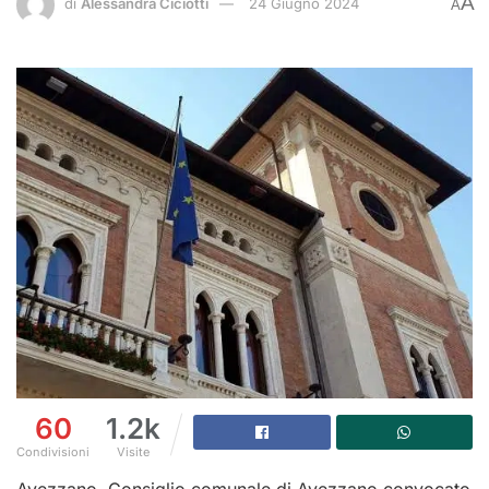
A
di
Alessandra Ciciotti
24 Giugno 2024
A
60
1.2k
Condivisioni
Visite