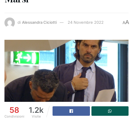
A
di
Alessandra Ciciotti
24 Novembre 2022
A
58
1.2k
Condivisioni
Visite