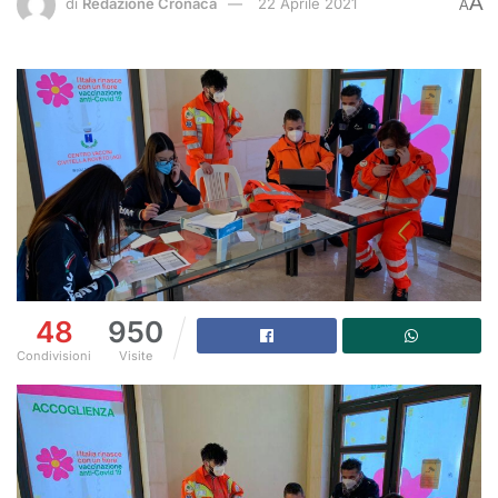
A
di
Redazione Cronaca
22 Aprile 2021
A
48
950
Condivisioni
Visite