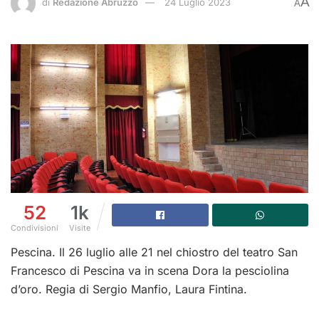
A
di
Redazione Abruzzo
24 Luglio 2023
A
52
1k
Condivisioni
Visite
Pescina. Il 26 luglio alle 21 nel chiostro del teatro San
Francesco di Pescina va in scena Dora la pesciolina
d’oro.
Regia di Sergio Manfio, Laura Fintina.