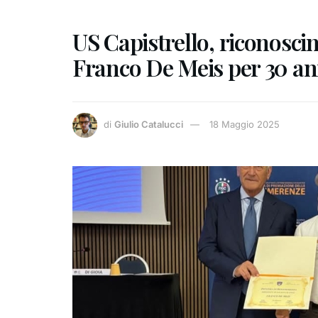
US Capistrello, riconosci
Franco De Meis per 30 ann
di
Giulio Catalucci
18 Maggio 2025