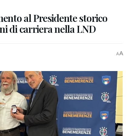
mento al Presidente storico
i di carriera nella LND
A
A