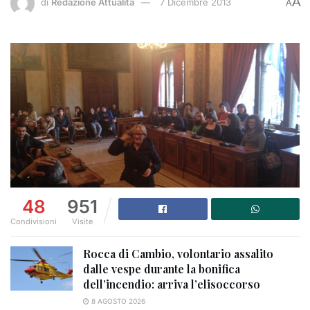
A
di
Redazione Attualità
7 Dicembre 2013
A
48
951
Condivisioni
Visite
Rocca di Cambio, volontario assalito
dalle vespe durante la bonifica
dell’incendio: arriva l’elisoccorso
8 AGOSTO 2026