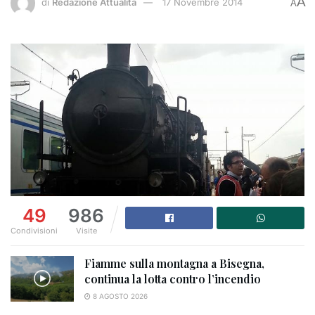
A
di
Redazione Attualità
17 Novembre 2014
A
49
986
Condivisioni
Visite
Fiamme sulla montagna a Bisegna,
continua la lotta contro l’incendio
8 AGOSTO 2026