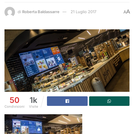
A
di
Roberta Baldassarre
21 Luglio 2017
A
50
1k
Condivisioni
Visite