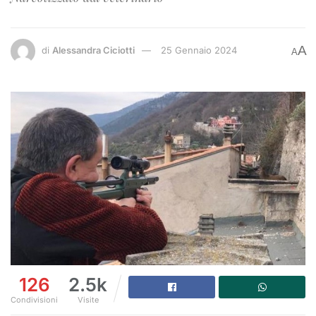
A
di
Alessandra Ciciotti
25 Gennaio 2024
A
126
2.5k
Condivisioni
Visite