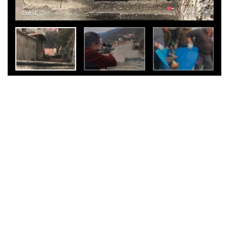
-
+
1
di 4