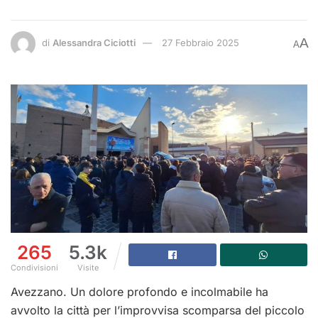
A
di
Alessandra Ciciotti
27 Febbraio 2025
A
265
5.3k
Condivisioni
Visite
Avezzano. Un dolore profondo e incolmabile ha
avvolto la città per l’improvvisa scomparsa del piccolo