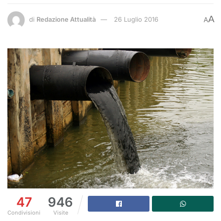
A
di
Redazione Attualità
26 Luglio 2016
A
47
946
Condivisioni
Visite