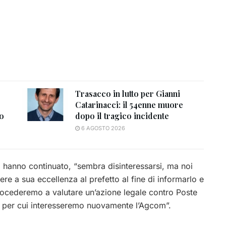
Trasacco in lutto per Gianni
Catarinacci: il 54enne muore
to
dopo il tragico incidente
6 AGOSTO 2026
i”, hanno continuato, “sembra disinteressarsi, ma noi
re a sua eccellenza al prefetto al fine di informarlo e
ocederemo a valutare un’azione legale contro Poste
o e per cui interesseremo nuovamente l’Agcom”.