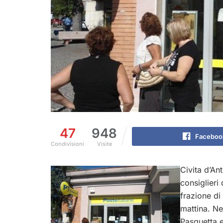
47
948
Faceboo
Condivisioni
Visite
Civita d’An
consiglieri
frazione di
mattina. Ne
Pasquetta e