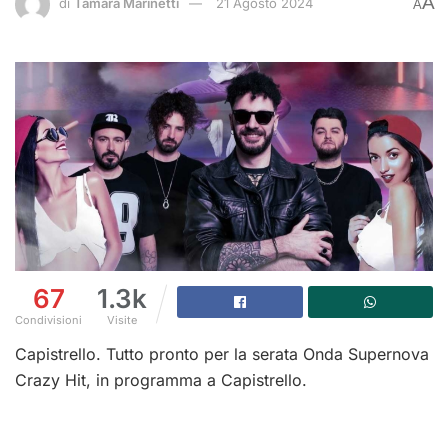
A
di
Tamara Marinetti
21 Agosto 2024
A
67
1.3k
Condivisioni
Visite
Capistrello. Tutto pronto per la serata Onda Supernova
Crazy Hit, in programma a Capistrello.