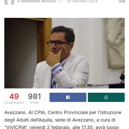
A
di
Redazione Abruzzo
29 Gennaio 2024
A
49
981
Condivisioni
Visite
Avezzano. Al CPIA, Centro Provinciale per l’istruzione
degli Adulti dell’Aquila, sede di Avezzano, a cura di
“VIVICPIA”, venerdì 2 febbraio, alle 17.30, avrà luogo