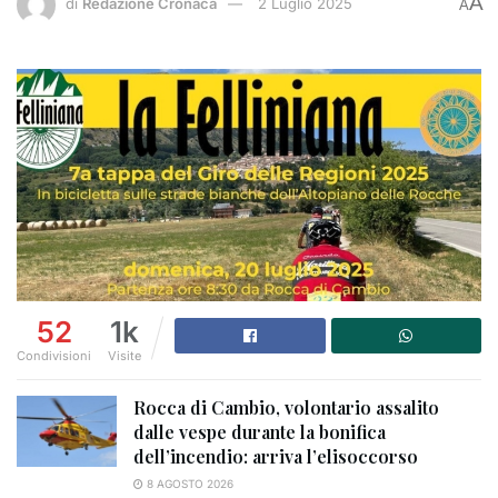
A
di
Redazione Cronaca
2 Luglio 2025
A
52
1k
Condivisioni
Visite
Rocca di Cambio, volontario assalito
dalle vespe durante la bonifica
dell’incendio: arriva l’elisoccorso
8 AGOSTO 2026