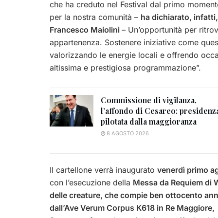
che ha creduto nel Festival dal primo momento
per la nostra comunità –
ha dichiarato, infatt
Francesco Maiolini
– Un’opportunità per ritrov
appartenenza. Sostenere iniziative come questa 
valorizzando le energie locali e offrendo occas
altissima e prestigiosa programmazione”.
Commissione di vigilanza,
l’affondo di Cesareo: presidenz
pilotata dalla maggioranza
8 AGOSTO 2026
Il cartellone verrà inaugurato
venerdì primo ag
con l’esecuzione della
Messa da Requiem di 
delle creature, che compie ben ottocento an
dall’Ave Verum Corpus K618 in Re Maggiore,