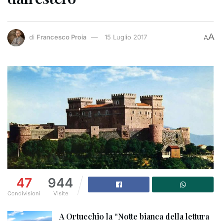
A
di
Francesco Proia
15 Luglio 2017
A
47
944
Condivisioni
Visite
A Ortucchio la “Notte bianca della lettura