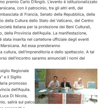
mo premio Carlo D’Angiò. L’evento è istituzionalizzato
cana, con il patrocinio, tra gli altri enti, del
ll’Ambasciata di Francia, Senato della Repubblica, della
o della Cultura dello Stato del Vaticano, del Centro
cietà Italiana per la protezione dei Beni Culturali,
, della Provincia dell’Aquila. La manifestazione,
stata inserita nel cartellone ufficiale degli eventi
a Marsicana. Ad essa prenderanno
la cultura, dell’imprenditoria e dello spettacolo. A tal
rso dell’incontro saranno annunciati i nomi dei
siglio Regionale
 e il Sigillo
 Maria promosso
incia dell’Aquila.
 Luca Di Nicola,
io, salirà sul palco