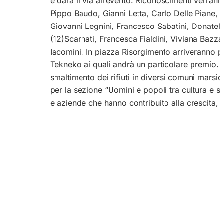
e darà il via all’evento. Riconoscimenti verra
Pippo Baudo, Gianni Letta, Carlo Delle Piane
Giovanni Legnini, Francesco Sabatini, Donatel
(12)Scarnati, Francesca Fialdini, Viviana Baz
Iacomini. In piazza Risorgimento arriveranno p
Tekneko ai quali andrà un particolare premio.
smaltimento dei rifiuti in diversi comuni marsi
per la sezione “Uomini e popoli tra cultura e st
e aziende che hanno contribuito alla crescita,