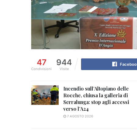
47
944
Faceboo
Condivisioni
Visite
Incendio sull’Altopiano delle
Rocche, chiusa la galleria di
Serralunga: stop agli accessi
verso l’A24
7 AGOSTO 2026