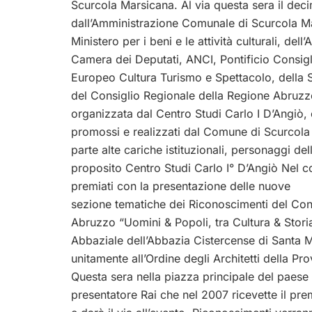
Scurcola Marsicana. Al via questa sera il deci
dall’Amministrazione Comunale di Scurcola Marsi
Ministero per i beni e le attività culturali, de
Camera dei Deputati, ANCI, Pontificio Consigli
Europeo Cultura Turismo e Spettacolo, della So
del Consiglio Regionale della Regione Abruzzo
organizzata dal Centro Studi Carlo I D’Angiò, è 
promossi e realizzati dal Comune di Scurcol
parte alte cariche istituzionali, personaggi del
proposito Centro Studi Carlo I° D’Angiò Nel co
premiati con la presentazione delle nuove
sezione tematiche dei Riconoscimenti del Con
Abruzzo “Uomini & Popoli, tra Cultura & Storia”
Abbaziale dell’Abbazia Cistercense di Santa
unitamente all’Ordine degli Architetti della Prov
Questa sera nella piazza principale del paese
presentatore Rai che nel 2007 ricevette il prem