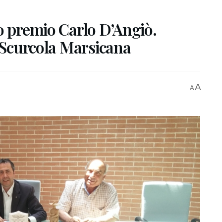
o premio Carlo D’Angiò.
i Scurcola Marsicana
A
A