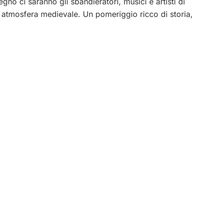
no ci saranno gli sbandieratori, musici e artisti di
a atmosfera medievale. Un pomeriggio ricco di storia,