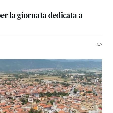
er la giornata dedicata a
A
A