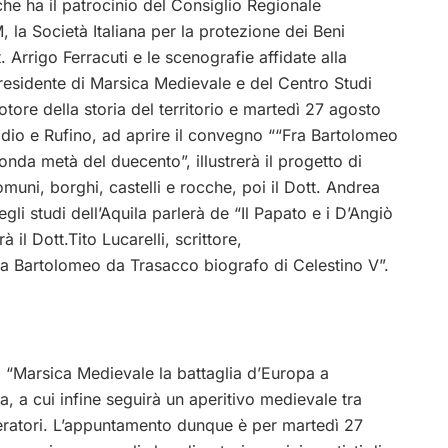
che ha il patrocinio del Consiglio Regionale
, la Società Italiana per la protezione dei Beni
 Arrigo Ferracuti e le scenografie affidate alla
residente di Marsica Medievale e del Centro Studi
ore della storia del territorio e martedì 27 agosto
sidio e Rufino, ad aprire il convegno ““Fra Bartolomeo
nda metà del duecento”, illustrerà il progetto di
muni, borghi, castelli e rocche, poi il Dott. Andrea
gli studi dell’Aquila parlerà de “Il Papato e i D’Angiò
 il Dott.Tito Lucarelli, scrittore,
Fra Bartolomeo da Trasacco biografo di Celestino V”.
 “Marsica Medievale la battaglia d’Europa a
, a cui infine seguirà un aperitivo medievale tra
dieratori. L’appuntamento dunque è per martedì 27