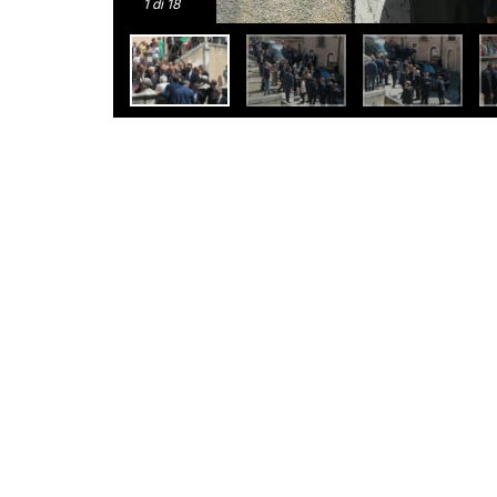
1
di 18