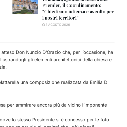
Premier, il Coordinamento:
“Chiediamo udienza e ascolto per
i nostri territori”
7 AGOSTO 2026
ha atteso Don Nunzio D’Orazio che, per l’occasione, ha
lustrandogli gli elementi architettonici della chiesa e
zia.
Mattarella una composizione realizzata da Emilia Di
hiesa per ammirare ancora più da vicino l’imponente
dove lo stesso Presidente si è concesso per le foto
he con calore sia gli anziani che i più piccoli.