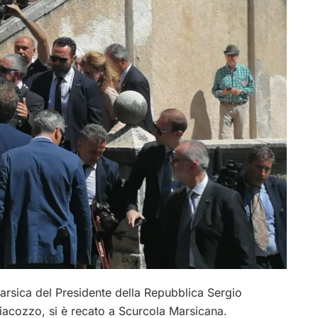
Marsica del Presidente della Repubblica
Sergio
liacozzo, si è recato a Scurcola Marsicana.