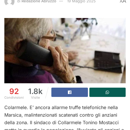
A
di
Redazione Abruzzo
19 Maggio 2025
A
92
1.8k
Condivisioni
Visite
Colarmele. E’ ancora allarme truffe telefoniche nella
Marsica, malintenzionati scatenati contro gli anziani
della zona. Il sindaco di Collarmele Tonino Mostacci
mette in guardia la popolazione. “Avvisate gli anziani e