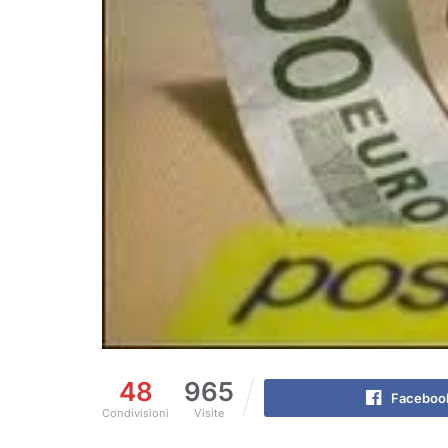
48
965
Faceboo
Condivisioni
Visite