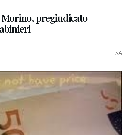
i Morino, pregiudicato
abinieri
A
A