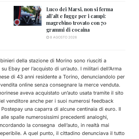
Luco dei Marsi, non si ferma
all’alt e fugge per i campi:
magrebino trovato con 70
grammi di cocaina
8 AGOSTO 2026
inieri della stazione di Morino sono riusciti a
 su Ebay per l’acquisto di un’auto. I militari dell’Arma
anese di 43 anni residente a Torino, denunciandolo per
na vendita online senza consegnare la merce venduta.
orinese aveva acquistato un’auto usata tramite il sito
del venditore anche per i suoi numerosi feedback
a Postepay una caparra di alcune centinaia di euro. Il
e alle spalle numerosissimi precedenti analoghi,
oncordando la consegna dell’auto, in realtà mai
eperibile. A quel punto, il cittadino denunciava il tutto