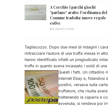
A Cerchio i parchi giochi
“parlano” arabo: l’ordinanza del
Comune tradotta: nuove regole
estive
8 AGOSTO 2026
Tagliacozzo. Dopo due mesi di indagini i carab
rintracciare l’autore di una truffa messa in atto
hanno identificato infatti un pregiudicato mil
truffa in quanto aveva incassato i soldi di u
Questi i fatti.
Un cittadino m
internet Ebay e, fidandosi 
positivi, versava sulla cart
truffatore, che risulta aver
trattenendo la caparra e c
avvenuta, si rendeva poi irr