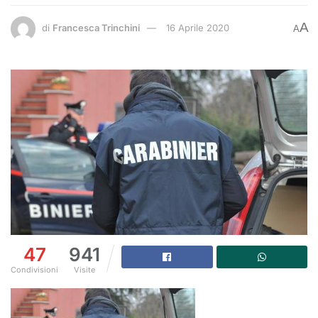
A
di
Francesca Trinchini
16 Aprile 2020
A
47
941
Condivisioni
Visite