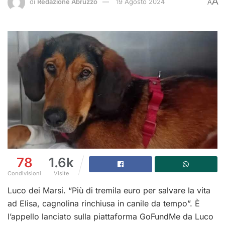
A
di
Redazione Abruzzo
19 Agosto 2024
A
78
1.6k
Condivisioni
Visite
Luco dei Marsi. “Più di tremila euro per salvare la vita
ad Elisa, cagnolina rinchiusa in canile da tempo”. È
l’appello lanciato sulla piattaforma GoFundMe da Luco